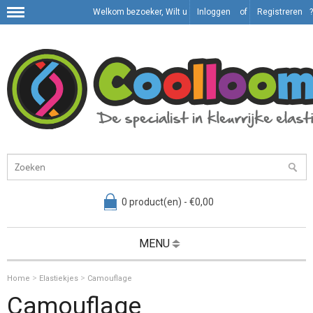
Welkom bezoeker, Wilt u
Inloggen
of
Registreren
?
0 product(en) - €0,00
MENU
>
>
Home
Elastiekjes
Camouflage
Camouflage