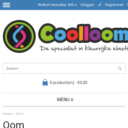
Welkom bezoeker, Wilt u
Inloggen
of
Registreren
?
0 product(en) - €0,00
MENU
>
Home
Oom
Oom